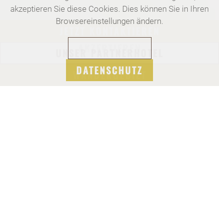
akzeptieren Sie diese Cookies. Dies können Sie in Ihren
Browsereinstellungen ändern.
JETZT KONTAKTIEREN
AKZEPTIEREN
UNSER PARTNERHOTEL
DATENSCHUTZ
WANDERGEBIET
ENTDECKEN SIE DAS NOSTALGISCHE
ERLEBNIS DES EINSER-SESSELLIFTS
AUF DER WINKLMOOSALM IN REIT IM
WINKL. HERZLICH WILLKOMMEN BEI
DER DÜRRNBACHHORN
NOSTALGIEBAHN!