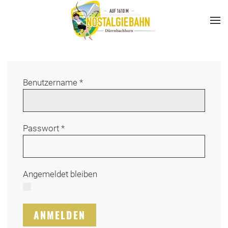
Skip
to
main
content
Benutzername
*
Passwort
*
Angemeldet bleiben
ANMELDEN